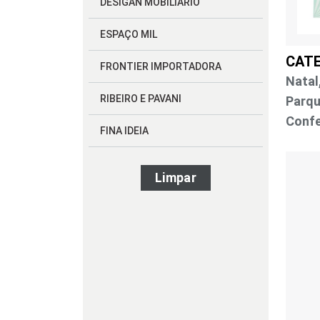
DESIGAN MOBILIARIO
ESPAÇO MIL
CAT
FRONTIER IMPORTADORA
Natal
RIBEIRO E PAVANI
Parqu
Confe
FINA IDEIA
VIA STAR TAPETES
Limpar
LILY DESIGN
ART LILLE
DOLCE HOME
GOODS BR