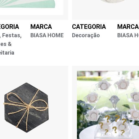
EGORIA
MARCA
CATEGORIA
MARCA
, Festas,
BIASA HOME
Decoração
BIASA 
es &
itaria