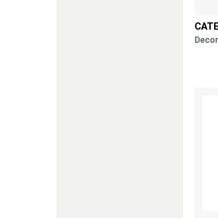
BUZZIOS CERAMICA
TAFONA MOVEIS E
CAT
DECORACOES
Deco
CERAMICA MAZZOTTI
HAÜSKRAFT
OR DESIGN
ALUMIART FALCAO
JI ACRILICOS
MS DULER
FLOR DE SEDA
IMPORTADORA