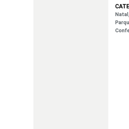
CROMUS DECORAÇÕES
CAT
VILLAGGIO DAS FLORES
Natal
Parqu
TREES & CO
Confe
NATUARTE
ZONA LIVRE
SANTA CECILIA IMPORT
KE HOME
MCD
MART/BUBA
AD VELAS