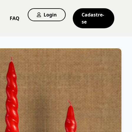
Login
Cadastre-
E
FAQ
se