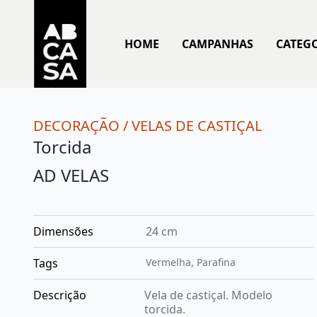
HOME
CAMPANHAS
CATEG
DECORAÇÃO
/
VELAS DE CASTIÇAL
Torcida
AD VELAS
Dimensões
24 cm
Tags
Vermelha
,
Parafina
Descrição
Vela de castiçal. Modelo
torcida.