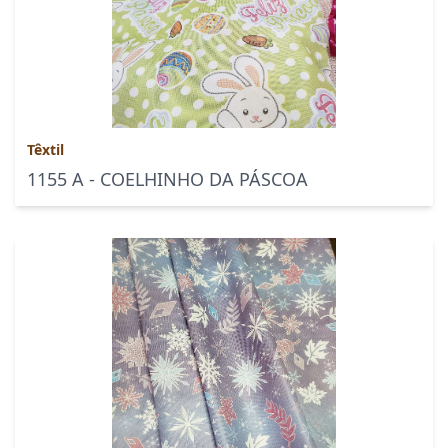
Têxtil
1155 A - COELHINHO DA PÁSCOA