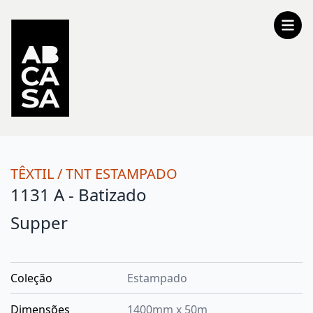
TÊXTIL
/
TNT ESTAMPADO
1131 A - Batizado
Supper
Coleção
Estampado
Dimensões
1400mm x 50m