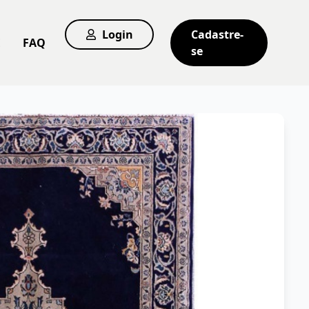
Login
Cadastre-
E
FAQ
se