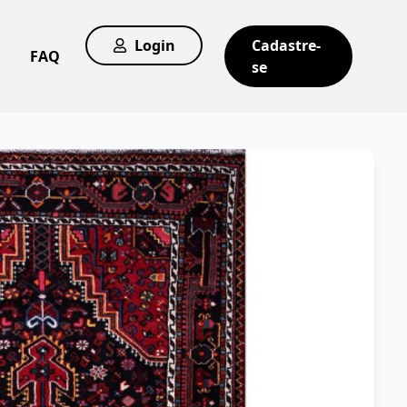
Login
Cadastre-
E
FAQ
se